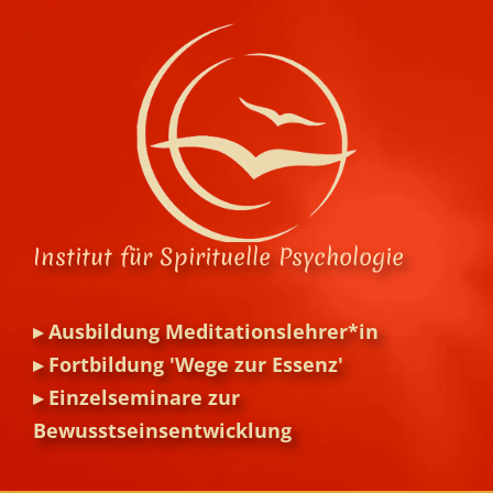
Zum
Inhalt
springen
Institut für Spirituelle Psychologie
▸
Ausbildung Meditationslehrer*in
▸
Fortbildung 'Wege zur Essenz'
▸
Einzelseminare zur
Bewusstseinsentwicklung