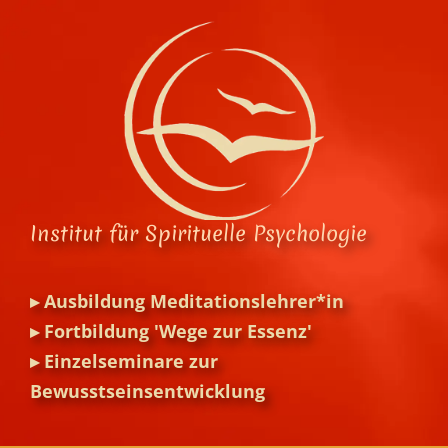
Zum
Inhalt
springen
Institut für Spirituelle Psychologie
▸
Ausbildung Meditationslehrer*in
▸
Fortbildung 'Wege zur Essenz'
▸
Einzelseminare zur
Bewusstseinsentwicklung